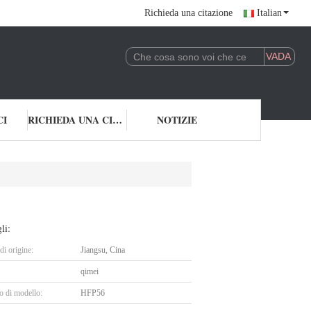
Richieda una citazione
Italian
CI
RICHIEDA UNA CITAZIONE
NOTIZIE
li:
i origine:
Jiangsu, Cina
qimei
 di modello:
HFP56