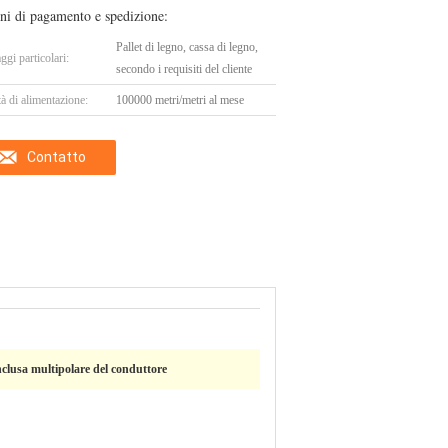
ni di pagamento e spedizione:
Pallet di legno, cassa di legno,
ggi particolari:
secondo i requisiti del cliente
à di alimentazione:
100000 metri/metri al mese
Contatto
inclusa multipolare del conduttore