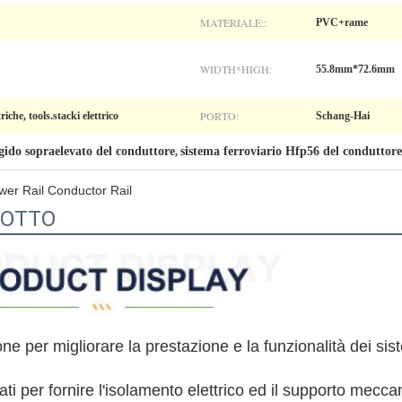
MATERIALE::
PVC+rame
WIDTH*HIGH:
55.8mm*72.6mm
PORTO:
iche, tools.stacki elettrico
Schang-Hai
igido sopraelevato del conduttore
sistema ferroviario Hfp56 del conduttore
,
wer Rail Conductor Rail
DOTTO
ne per migliorare la prestazione e la funzionalità dei sist
zzati per fornire l'isolamento elettrico ed il supporto meccan