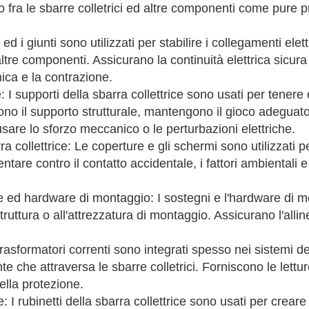
co fra le sbarre colletrici ed altre componenti come pure 
ed i giunti sono utilizzati per stabilire i collegamenti elett
 altre componenti. Assicurano la continuità elettrica sicur
ca e la contrazione.
: I supporti della sbarra collettrice sono usati per tenere 
cono il supporto strutturale, mantengono il gioco adeguato
re lo sforzo meccanico o le perturbazioni elettriche.
 collettrice: Le coperture e gli schermi sono utilizzati pe
tare contro il contatto accidentale, i fattori ambientali e l
ce ed hardware di montaggio: I sostegni e l'hardware di m
 struttura o all'attrezzatura di montaggio. Assicurano l'alline
trasformatori correnti sono integrati spesso nei sistemi del
te che attraversa le sbarre colletrici. Forniscono le lettu
della protezione.
e: I rubinetti della sbarra collettrice sono usati per crear