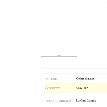
COLORE:
Colore di rame
CORRENTE:
50A-100A
LUOGO D'ORIGINE::
La Cina Jiangsu