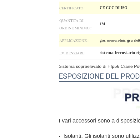
CERTIFICATO::
CE CCC DI ISO
QUANTITÀ DI
1M
ORDINE MINIMO::
APPLICAZIONE::
gru, monorotaie, gru elettr
EVIDENZIARE:
sistema ferroviario r
Sistema sopraelevato di Hfp56 Crane Po
ESPOSIZIONE DEL PRO
I vari accessori sono a disposizio
Isolanti: Gli isolanti sono utili