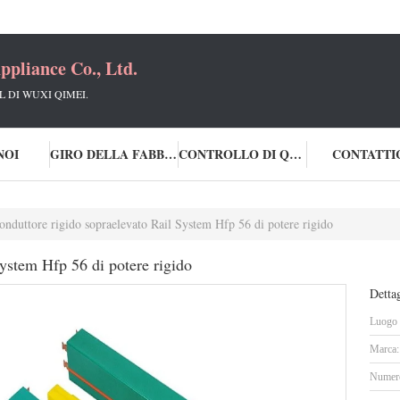
ppliance Co., Ltd.
L DI WUXI QIMEI.
NOI
GIRO DELLA FABBRICA
CONTROLLO DI QUALITÀ
CONTATTI
onduttore rigido sopraelevato Rail System Hfp 56 di potere rigido
ystem Hfp 56 di potere rigido
Dettag
Luogo d
Marca:
Numero