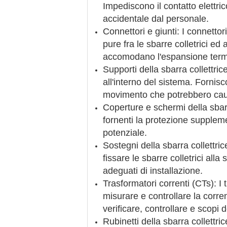
Impediscono il contatto elettri
accidentale dal personale.
Connettori e giunti: I connettori 
pure fra le sbarre colletrici ed
accomodano l'espansione termi
Supporti della sbarra collettrice
all'interno del sistema. Fornis
movimento che potrebbero causa
Coperture e schermi della sbarra
fornenti la protezione supplemen
potenziale.
Sostegni della sbarra collettri
fissare le sbarre colletrici alla
adeguati di installazione.
Trasformatori correnti (CTs): I 
misurare e controllare la corren
verificare, controllare e scopi 
Rubinetti della sbarra collettric